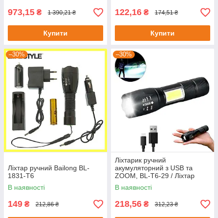
973,15
122,16
₴
₴
1 390,21 ₴
174,51 ₴
Купити
Купити
–30%
–30%
Ліхтарик ручний
Ліхтар ручний Bailong BL-
акумуляторний з USB та
1831-Т6
ZOOM, BL-Т6-29 / Ліхтар
тактичний
В наявності
В наявності
149
218,56
₴
₴
212,86 ₴
312,23 ₴