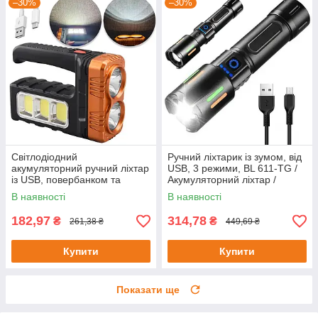
–30%
–30%
Світлодіодний
Ручний ліхтарик із зумом, від
акумуляторний ручний ліхтар
USB, 3 режими, BL 611-TG /
із USB, повербанком та
Акумуляторний ліхтар /
сонячною панеллю BL 7701A
Портативний ліхтарик
В наявності
В наявності
COB / Ліхтар LED
182,97
314,78
₴
₴
261,38 ₴
449,69 ₴
Купити
Купити
Показати ще