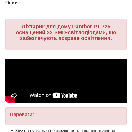
Опис
Ліхтарик для дому Panther PT-725
оснащений 32 SMD-світлодіодами, що
забезпечують яскраве освітлення.
Переваги:
Зручна ручка для підвішування та транспортування;