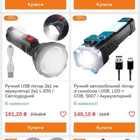
Купити
Купити
–30%
–30%
Ручний USB ліхтар 2в1 на
Ручний автомобільний ліхтар
акумуляторі 2в1 L-830 /
зі склобоєм і USB, LED +
Світлодіодний
COB, S007 / Акумуляторний
акумуляторний ліхтарик-
аварійний ліхтар з
В наявності
В наявності
лампа
повербанком
191,20
149,10
₴
₴
273,15 ₴
213 ₴
Купити
Купити