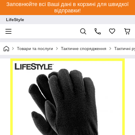
Заповнюйте всі Ваші дані в корзині для швидкої
відправки!
LifeStyle
Товари та послуги
Тактичне спорядження
Тактичні р