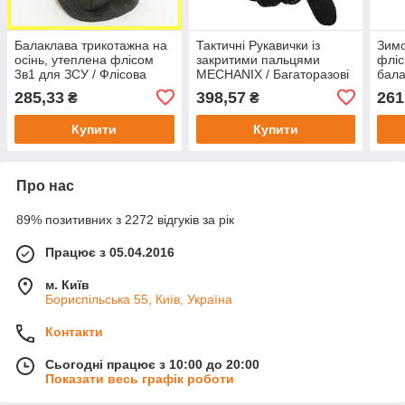
Балаклава трикотажна на
Тактичні Рукавички із
Зимо
осінь, утеплена флісом
закритими пальцями
фліс
3в1 для ЗСУ / Флісова
MECHANIX / Багаторазові
бала
чоловіча балаклава
робочі рукавички
бала
285,33
398,57
261
₴
₴
підшоломник Зелена
Купити
Купити
Про нас
89% позитивних з 2272 відгуків за рік
Працює з 05.04.2016
м. Київ
Бориспільська 55, Київ, Україна
Контакти
Сьогодні працює з 10:00 до 20:00
Показати весь графік роботи