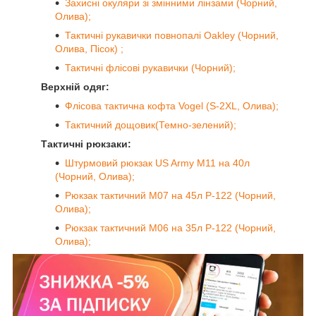
Захисні окуляри зі змінними лінзами (Чорний,
Олива);
Тактичні рукавички повнопалі Oakley (Чорний,
Олива, Пісок) ;
Тактичні флісові рукавички (Чорний);
Верхній одяг:
Флісова тактична кофта Vogel (S-2XL, Олива);
Тактичний дощовик(Темно-зелений);
Тактичні рюкзаки:
Штурмовий рюкзак US Army M11 на 40л
(Чорний, Олива);
Рюкзак тактичний M07 на 45л P-122 (Чорний,
Олива);
Рюкзак тактичний M06 на 35л P-122 (Чорний,
Олива);