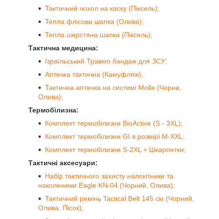
Тактичний чохол на каску (Піксель);
Тепла флісова шапка (Олива);
Тепла шерстяна шапка (Піксель);
Тактична медицина:
Ізраїльський Травмо бандаж для ЗСУ;
Аптечка тактична (Камуфляж);
Тактична аптечка на системі Molle (Чорна,
Олива);
Термобілизна:
Комплект термобілизни BioActive (S - 3XL);
Комплект термобілизни GI в розмірі M-XXL;
Комплект термобілизни S-2XL + Шкарпетки;
Тактичні аксесуари:
Набір тактичного захисту налокітники та
наколінники Eagle KN-04 (Чорний, Олива);
Тактичний ремінь Tactical Belt 145 см (Чорний,
Олива, Пісок);