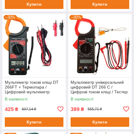
Купити
Купити
–30%
–30%
Мультиметр токові кліщі DT
Мультиметр універсальний
266FT + Термопара /
цифровий DT 266 C /
Цифровий мультиметр
Цифрові токові кліщі / Тестер
тестер / Токовимірні кліщі
В наявності
В наявності
425
389
₴
₴
607,14 ₴
555,71 ₴
Купити
Купити