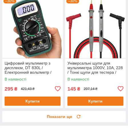
–30%
–30%
Цифровий мультиметр з
Універсальні щупи для
дисплеєм, DT 830L /
мультиметра 1000V, 10А, 228
Електронний вольтметр /
/ Тонкі щупи для тестера /
Автоматичний тестер напруги
Щупи до цифрових тестерів
В наявності
В наявності
295
145
₴
₴
421,43 ₴
207,14 ₴
Купити
Купити
Показати ще