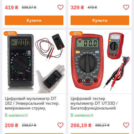
419
329
₴
₴
598,57 ₴
470 ₴
Купити
Купити
–30%
–30%
Цифровий мультиметр DT
Цифровий тестер
182 / Універсальний тестер,
мультиметр DT UT33D /
вимірювання струму,
Багатофункціональний
напруги, продзвонювання
мультиметр / Тестер напруги
В наявності
В наявності
209
266,19
₴
₴
298,57 ₴
380,27 ₴