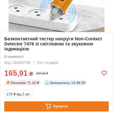
Безконтактний тестер напруги Non-Contact
Detector 7478 зі світловою та звуковою
індикацією
В наявності
Код: 234562790
Опт і роздріб
165,91
₴
237,01 ₴
Економія
71.10 ₴
Залишилось
13:48:39
170 ₴
від 2 шт.
Купити