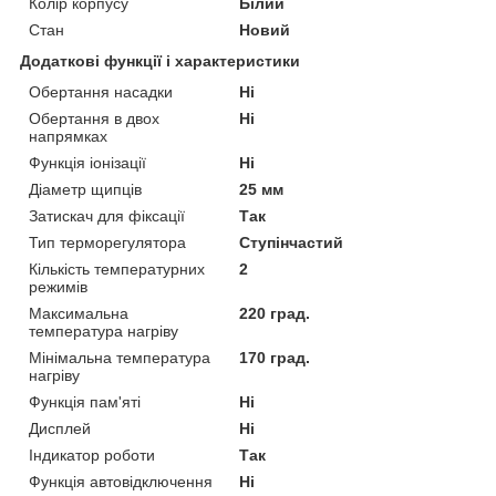
Колір корпусу
Білий
Стан
Новий
Додаткові функції і характеристики
Обертання насадки
Ні
Обертання в двох
Ні
напрямках
Функція іонізації
Ні
Діаметр щипців
25 мм
Затискач для фіксації
Так
Тип терморегулятора
Ступінчастий
Кількість температурних
2
режимів
Максимальна
220 град.
температура нагріву
Мінімальна температура
170 град.
нагріву
Функція пам'яті
Ні
Дисплей
Ні
Індикатор роботи
Так
Функція автовідключення
Ні