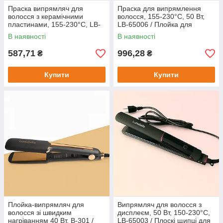
Праска випрямляч для
Праска для випрямлення
волосся з керамічними
волосся, 155-230°C, 50 Вт,
пластинами, 155-230°C, LB-
LB-65006 / Плойка для
65005 / Стайлер для волосся
волосся / Випрямляч для
В наявності
В наявності
/ Плойка
волосся
587,71
996,28
₴
₴
Купити
Купити
Плойка-випрямляч для
Випрямляч для волосся з
волосся зі швидким
дисплеєм, 50 Вт, 150-230°C,
нагріванням 40 Вт, B-301 /
LB-65003 / Плоскі щипці для