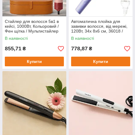
Стайлер для волосся 5в1 в
Автоматична плойка для
кейсі, 1000Вт, Кольоровий /
завивки волосся, від мережі,
Фен щітка / Мультистайлер
120Вт, 34х 8х6 см, 36018 /
для волосся / Стайлер для
Праска для волосся /
В наявності
В наявності
укладання волосся
Стайлер для волосся
855,71
778,87
₴
₴
Купити
Купити