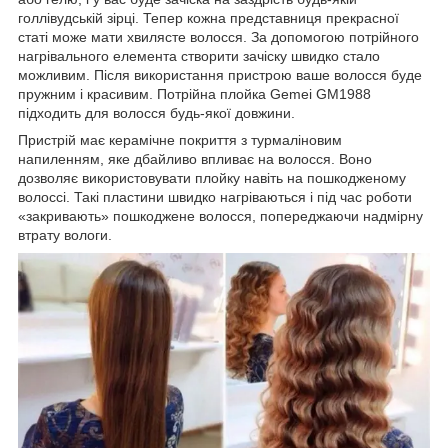
голлівудській зірці. Тепер кожна представниця прекрасної
статі може мати хвилясте волосся. За допомогою потрійного
нагрівального елемента створити зачіску швидко стало
можливим. Після використання пристрою ваше волосся буде
пружним і красивим. Потрійна плойка Gemei GM1988
підходить для волосся будь-якої довжини.
Пристрій має керамічне покриття з турмаліновим
напиленням, яке дбайливо впливає на волосся. Воно
дозволяє використовувати плойку навіть на пошкодженому
волоссі. Такі пластини швидко нагріваються і під час роботи
«закривають» пошкоджене волосся, попереджаючи надмірну
втрату вологи.