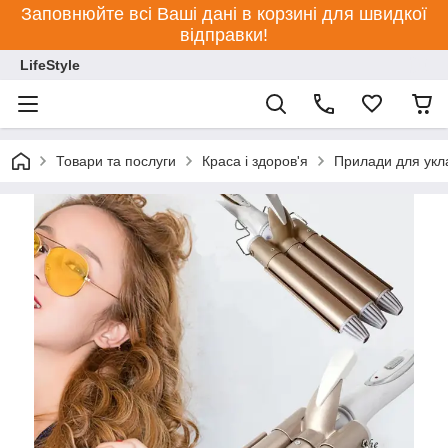
Заповнюйте всі Ваші дані в корзині для швидкої
відправки!
LifeStyle
Товари та послуги
Краса і здоров'я
Прилади для укл