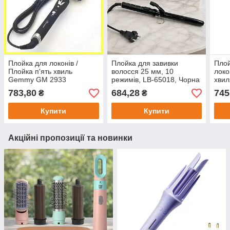
Плойка для локонів /
Плойка для завивки
Плой
Плойка п'ять хвиль
волосся 25 мм, 10
локо
Gemmy GM 2933
режимів, LB-65018, Чорна
хвил
/ Плойка хвиля з дисплеєм
Проф
783,80
684,28
745
₴
₴
/ Плойка для локонів
укла
Купити
Купити
Акційні пропозиції та новинки