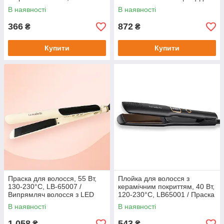
Випрямляч для волосся /
волосся / Праска для
В наявності
В наявності
Плойка для волосся
волосся
366
872
₴
₴
Купити
Купити
Праска для волосся, 55 Вт,
Плойка для волосся з
130-230°C, LB-65007 /
керамічним покриттям, 40 Вт,
Випрямляч волосся з LED
120-230°C, LB65001 / Праска
дисплеєм / Плоскі щипці для
для волосся / Плоска плойка
В наявності
В наявності
волосся
1 058
543
₴
₴