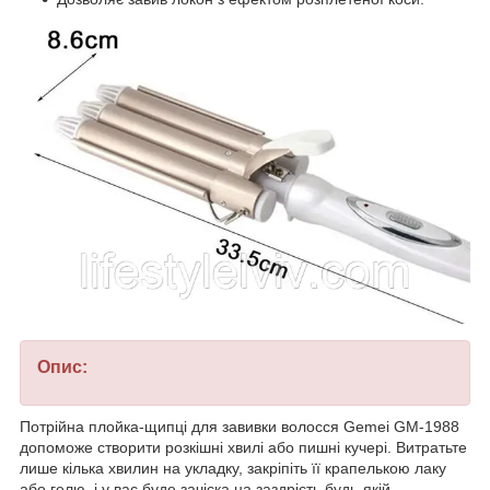
Опис:
Потрійна плойка-щипці для завивки волосся Gemei GM-1988
допоможе створити розкішні хвилі або пишні кучері. Витратьте
лише кілька хвилин на укладку, закріпіть її крапелькою лаку
або гелю, і у вас буде зачіска на заздрість будь-якій