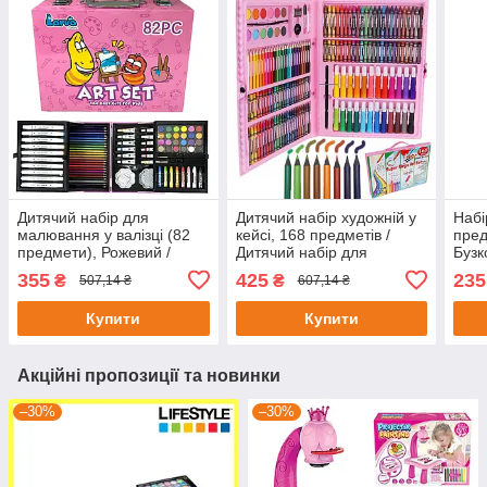
Дитячий набір для
Дитячий набір художній у
Набі
малювання у валізці (82
кейсі, 168 предметів /
пред
предмети), Рожевий /
Дитячий набір для
Бузк
Художній набір для
малювання / Набір
Набі
355
425
235
₴
₴
507,14 ₴
607,14 ₴
творчості
художника
твор
Купити
Купити
Акційні пропозиції та новинки
–30%
–30%