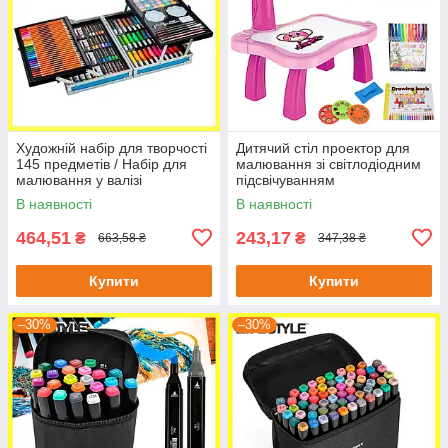
Художній набір для творчості
Дитячий стіл проектор для
145 предметів / Набір для
малювання зі світлодіодним
малювання у валізі
підсвічуванням
В наявності
В наявності
464,51
243,17
₴
₴
663,58 ₴
347,38 ₴
Купити
Купити
–30%
–30%