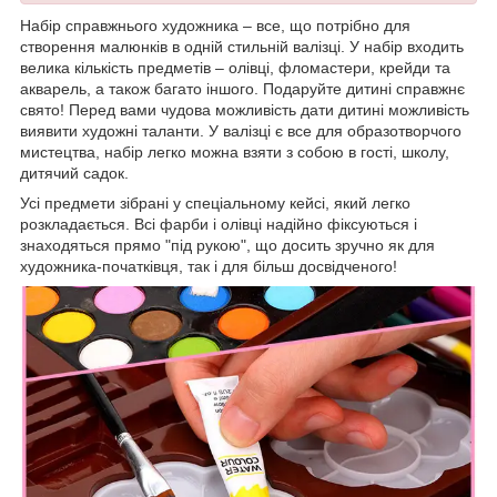
Набір справжнього художника – все, що потрібно для
створення малюнків в одній стильній валізці. У набір входить
велика кількість предметів – олівці, фломастери, крейди та
акварель, а також багато іншого. Подаруйте дитині справжнє
свято! Перед вами чудова можливість дати дитині можливість
виявити художні таланти. У валізці є все для образотворчого
мистецтва, набір легко можна взяти з собою в гості, школу,
дитячий садок.
Усі предмети зібрані у спеціальному кейсі, який легко
розкладається. Всі фарби і олівці надійно фіксуються і
знаходяться прямо "під рукою", що досить зручно як для
художника-початківця, так і для більш досвідченого!