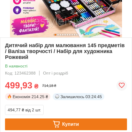
Дитячий набір для малювання 145 предметів
/ Валіза творчості / Набір для художника
Рожевий
В наявності
Код: 123462388
Опт і роздріб
499,93
₴
714,18 ₴
Економія
214.25 ₴
Залишилось
03:24:44
494,77 ₴
від 2 шт.
Купити