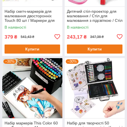
Набір скетч-маркерів для
Дитячий стіл-проектор для
малювання двосторонніх
малювання / Стіл для
Touch 80 шт / Маркери для
малювання з підсвіткою / Стіл
малювання
мольберт
В наявності
В наявності
379
243,17
₴
₴
541,43 ₴
347,38 ₴
Купити
Купити
–30%
–30%
Набір маркерів This Color 60
Набір для творчості 50