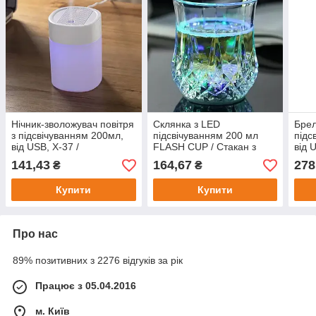
Нічник-зволожувач повітря
Склянка з LED
Брел
з підсвічуванням 200мл,
підсвічуванням 200 мл
підс
від USB, X-37 /
FLASH CUP / Стакан з
від 
Портативний зволожувач
підсвіткою / Стакан, що
світ
141,43
164,67
278
₴
₴
повітря
світиться
форм
світ
Купити
Купити
Про нас
89% позитивних з 2276 відгуків за рік
Працює з 05.04.2016
м. Київ