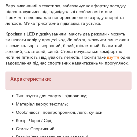
Верх виконаний з текстилю, забезпечує комфортну посадку,
підлаштовуючись під індивідуальні особливості стопи.
Проміжна підошва для неперевершеного заряду енергії та
легкості. М'яка трикотажна підкладка та устілка.
Кросівки з LED підсвічуванням, мають два режими - можуть
змінювати колір у процесі ходьби або ж, включити лише один
із семи кольорів - червоний, білий, фіолетовий, блакитний,
зелений, салатовий, синій. Стопа почувається комфортно,
ноги не пітніють і відчувають легкість. Носити таке
взуття
одне
задоволення під час спортивних навантажень чи прогулянок.
Характеристики:
Тип: взуття для спорту і відпочинку;
Матеріал верху: текстиль;
Особливості: повітропроникні, легкі, сучасні;
Колір: Чорні / Сірі;
Стиль: Спортивний;
Розмір: Уточнювати при замовленні.