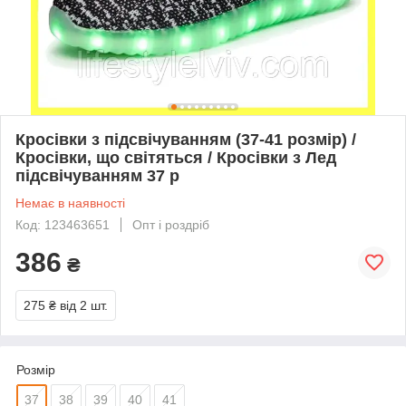
Кросівки з підсвічуванням (37-41 розмір) /
Кросівки, що світяться / Кросівки з Лед
підсвічуванням 37 р
Немає в наявності
Код: 123463651
Опт і роздріб
386
₴
275 ₴
від 2 шт.
Розмір
37
38
39
40
41