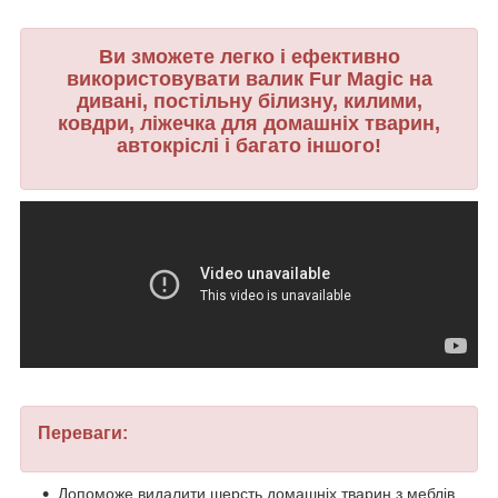
Ви зможете легко і ефективно
використовувати валик Fur Magic на
дивані, постільну білизну, килими,
ковдри, ліжечка для домашніх тварин,
автокріслі і багато іншого!
Переваги:
Допоможе видалити шерсть домашніх тварин з меблів