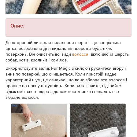
Опис:
Двосторонній диск для видалення шерсті - це спеціальна
щітка, розроблена для видалення шерсті з будь-яких
поверхонь. Він очистить всі види
волосся
, включаючи шерсть
собак, котів, кроликів і хом'яків.
Використовуйте валик Fur Magic з силою і рухайтеся вгору і
вниз по поверхні, що очищається. Коли пристрій видає
характерний шум, це означає, що воно збирає все волосся і
працює на повну потужність. Коли ви закінчите, відкрийте
відсік сміттєвого відра з допомогою кнопки і видаліть все
зібране волосся.