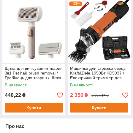
–30%
Щітка для вичісування тварин
Машинка для стрижки овець
3в1 Pet hair brush removal /
Kraft&Dele 1050Вт KD5937 /
Гребінець для тварин / Щітка
Електричний триммер для
для собак і котів
стрижки тварин
В наявності
В наявності
448,22
2 350
₴
₴
3 357,14 ₴
Купити
Купити
Про нас