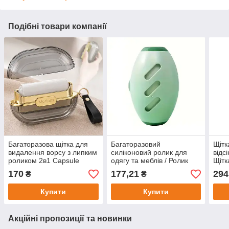
Подібні товари компанії
Багаторазова щітка для
Багаторазовий
Щітк
видалення ворсу з липким
силіконовий ролик для
відс
роликом 2в1 Capsule
одягу та меблів / Ролик
Щітк
Fuzzer, Сірий / Ролик для
для видалення шерсті /
кили
170
177,21
294
₴
₴
видалення шерсті / Ролик
Ролик для догляду за
для 
для одягу
одягом
Купити
Купити
Акційні пропозиції та новинки