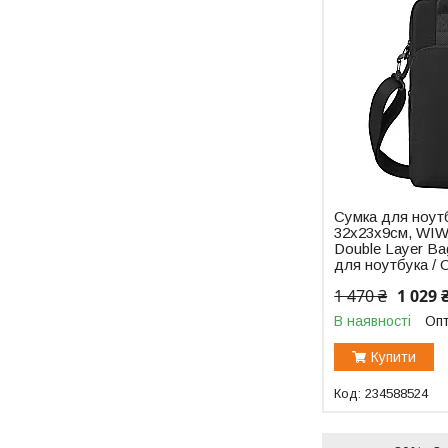
Сумка для ноутб
32х23х9см, WIWU
Double Layer Ba
для ноутбука /
1 470 ₴
1 029 
В наявності
Опт
Купити
234588524