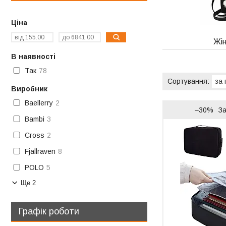
Ціна
Жін
В наявності
Так
78
Виробник
Baellerry
2
–30%
З
Bambi
3
Cross
2
Fjallraven
8
POLO
5
Ще 2
Графік роботи