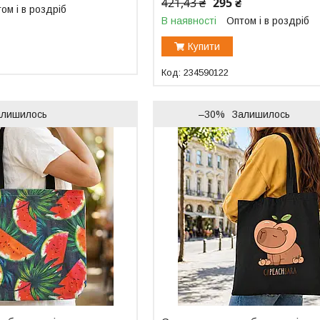
421,43 ₴
295 ₴
ом і в роздріб
В наявності
Оптом і в роздріб
Купити
234590122
алишилось
–30%
Залишилось