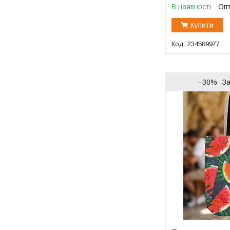
В наявності
Опт
Купити
234589977
–30%
З