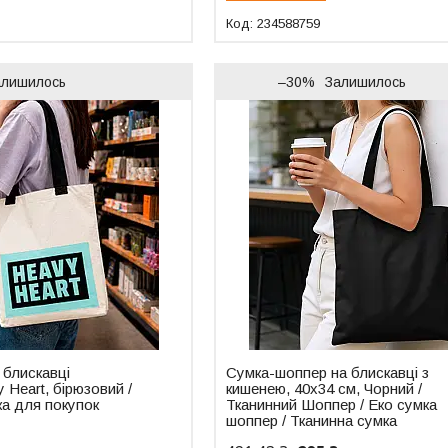
234588759
алишилось
–30%
Залишилось
 блискавці
Сумка-шоппер на блискавці з
 Heart, бірюзовий /
кишенею, 40х34 см, Чорний /
ка для покупок
Тканинний Шоппер / Еко сумка
шоппер / Тканинна сумка