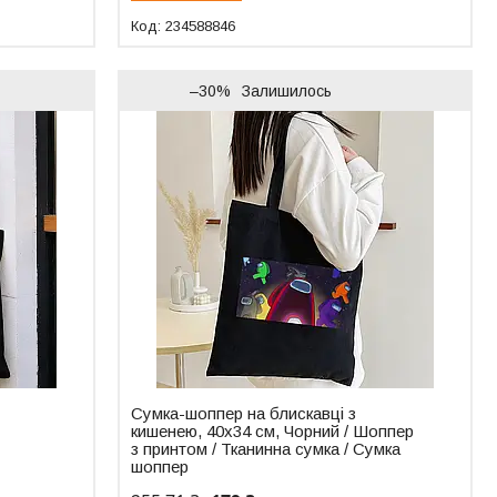
234588846
–30%
Залишилось
Сумка-шоппер на блискавці з
кишенею, 40х34 см, Чорний / Шоппер
з принтом / Тканинна сумка / Сумка
шоппер