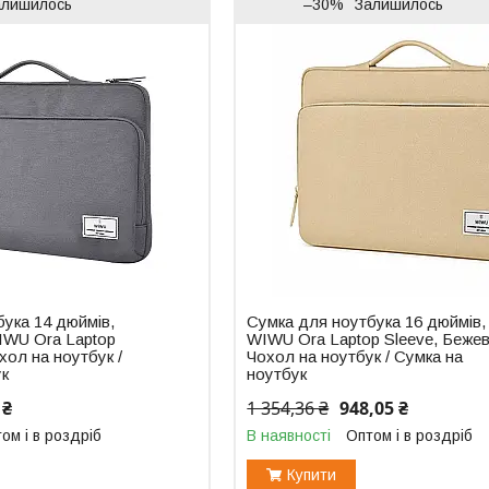
алишилось
–30%
Залишилось
ука 14 дюймів,
Сумка для ноутбука 16 дюймів,
IWU Ora Laptop
WIWU Ora Laptop Sleeve, Бежев
охол на ноутбук /
Чохол на ноутбук / Сумка на
ук
ноутбук
 ₴
1 354,36 ₴
948,05 ₴
ом і в роздріб
В наявності
Оптом і в роздріб
Купити