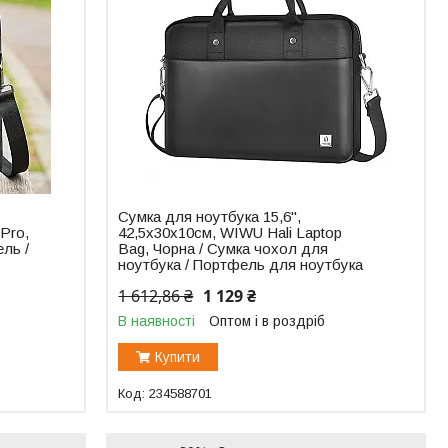
Сумка для ноутбука 15,6",
 Pro,
42,5х30х10см, WIWU Hali Laptop
ль /
Bag, Чорна / Сумка чохол для
ноутбука / Портфель для ноутбука
1 612,86 ₴
1 129 ₴
В наявності
Оптом і в роздріб
Купити
234588701