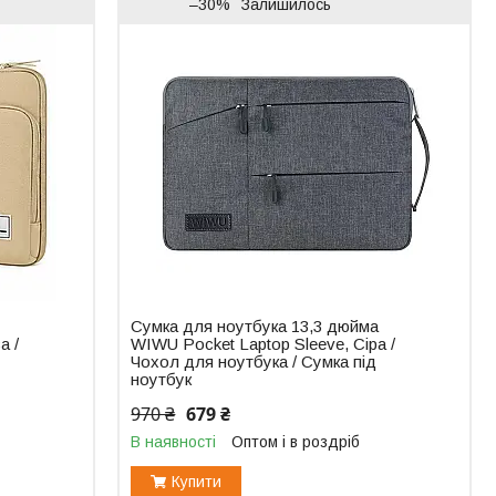
–30%
Залишилось
Сумка для ноутбука 13,3 дюйма
а /
WIWU Pocket Laptop Sleeve, Сіра /
Чохол для ноутбука / Сумка під
ноутбук
970 ₴
679 ₴
В наявності
Оптом і в роздріб
Купити