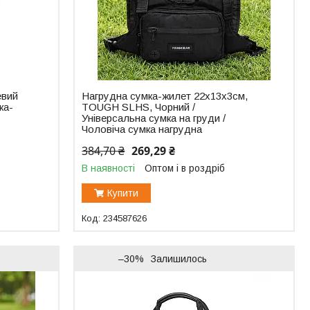
евий
Нагрудна сумка-жилет 22х13х3см,
ка-
TOUGH SLHS, Чорний /
Універсальна сумка на груди /
Чоловіча сумка нагрудна
384,70 ₴
269,29 ₴
В наявності
Оптом і в роздріб
Купити
234587626
–30%
Залишилось