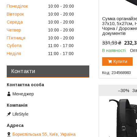
Понеділок
10:00
20:00
Вівторок
10:00
20:00
Сумка органайз
Середа
10:00
20:00
37х10, 5х27см, 
Чорна / Дорожн
Четвер
10:00
20:00
документів
Пʼятниця
10:00
20:00
331,93 ₴
232,3
Субота
11:00
17:00
В наявності
Опт
Неділя
11:00
17:00
Купити
Контакти
234568983
–30%
З
Менеджер
LifeStyle
Бориспільська 55, Київ, Україна