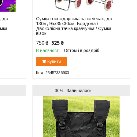
, до
Сумка господарська на колесах, до
130кг, 95х35х30см, Бордова /
умка
Двоколісна тачка кравчучка / Сумка
візок
750 ₴
525 ₴
В наявності
Оптом і в роздріб
Купити
23457336903
–30%
Залишилось