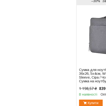
–30%
З
Сумка для ноутб
36х26, 5х4см, W
Sleeve, Сіра / Ч
Сумка на ноутб
1 198,57 ₴
839
В наявності
Опт
Купити