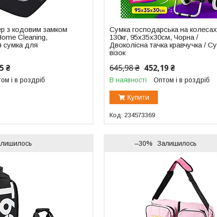
ер з кодовим замком
Сумка господарська на колесах
Home Cleaning,
130кг, 95х35х30см, Чорна /
я сумка для
Двоколісна тачка кравчучка / С
візок
5 ₴
645,98 ₴
452,19 ₴
ом і в роздріб
В наявності
Оптом і в роздріб
Купити
234573369
алишилось
–30%
Залишилось