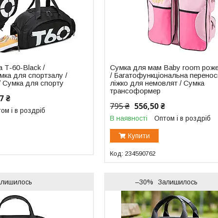
 Т-60-Black /
Сумка для мам Baby room рож
мка для спортзалу /
/ Багатофункціональна перенос
/ Сумка для спорту
ліжко для немовлят / Сумка
трансоформер
7 ₴
795 ₴
556,50 ₴
ом і в роздріб
В наявності
Оптом і в роздріб
Купити
234590762
алишилось
–30%
Залишилось