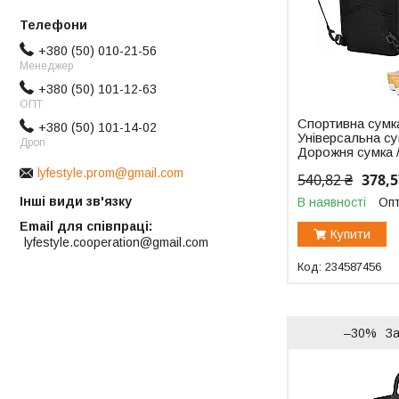
+380 (50) 010-21-56
Менеджер
+380 (50) 101-12-63
ОПТ
Спортивна сумка
+380 (50) 101-14-02
Універсальна су
Дроп
Дорожня сумка 
lyfestyle.prom@gmail.com
540,82 ₴
378,5
Інші види зв'язку
В наявності
Опт
Email для співпраці
Купити
lyfestyle.cooperation@gmail.com
234587456
–30%
З