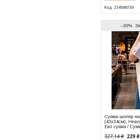
234588730
–30%
З
Сумка-шопер на
(43х34см), Heavy
Еко сумка / Сум
327,14 ₴
229 ₴