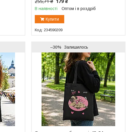
255,71 ₴
179 ₴
В наявності
Оптом і в роздріб
Купити
234590209
–30%
Залишилось