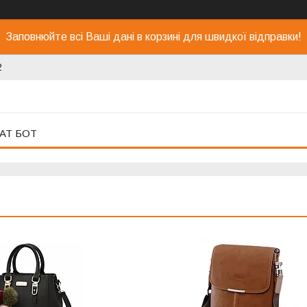
Заповнюйте всі Ваші дані в корзині для швидкої відправки!
2
АТ БОТ