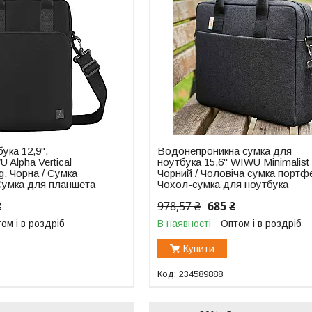
ука 12,9",
Водонепроникна сумка для
 Alpha Vertical
ноутбука 15,6" WIWU Minimalist
g, Чорна / Сумка
Чорний / Чоловіча сумка портфе
 Сумка для планшета
Чохол-сумка для ноутбука
₴
978,57 ₴
685 ₴
ом і в роздріб
В наявності
Оптом і в роздріб
Купити
234589888