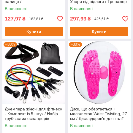
палиця /
Упори від підлоги / Тренажер
Багатофункціональна фітнес
для вправ
В наявності
В наявності
палиця
127,97
297,93
₴
₴
182,81 ₴
425,61 ₴
Купити
Купити
–30%
–30%
Джемпера жіночі для фітнесу
Диск, що обертається +
- Комплект із 5 штук / Набір
масаж стоп Waist Twisting, 27
трубчастих еспандерів
см / Диск здоров'я для талії
та м'язів живота
В наявності
В наявності