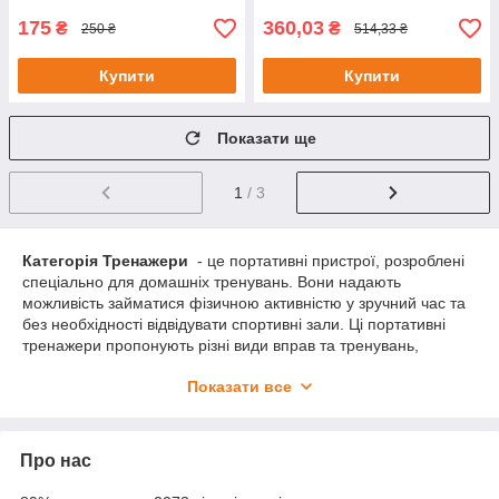
175
360,03
₴
₴
250 ₴
514,33 ₴
Купити
Купити
Показати ще
1
/ 3
Категорія Тренажери
- це портативні пристрої, розроблені
спеціально для домашніх тренувань. Вони надають
можливість займатися фізичною активністю у зручний час та
без необхідності відвідувати спортивні зали. Ці портативні
тренажери пропонують різні види вправ та тренувань,
дозволяючи підібрати відповідні інструменти для різних
Показати все
фітнес-цілей.
Переваги портативних тренажерів для дому:
Зручність та гнучкість використання:
Головна
Про нас
перевага портативних тренажерів – це можливість
займатися фізичною активністю у зручний для вас