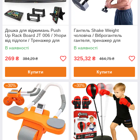
Дошка для віджимань Push
Гантель Shake Weight
Up Rack Board JT 006 / Упори
чоловіча / Віброгантель
від підлоги / Тренажер для
гантеля, тренажер для
вправ
фітнесу
В наявності
В наявності
269
325,32
₴
₴
384,29 ₴
464,75 ₴
Купити
Купити
–30%
–30%