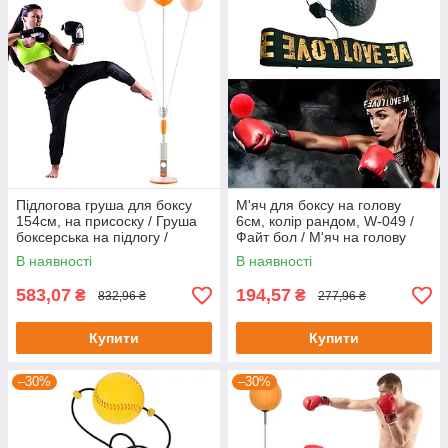
Підлогова груша для боксу
М'яч для боксу на голову
154см, на присоску / Груша
6см, колір рандом, W-049 /
боксерська на підлогу /
Файт бол / М'яч на голову
Стійка для боксу / Швидкісна
для боксу
В наявності
В наявності
груша
583,07
194,57
₴
₴
832,96 ₴
277,96 ₴
Купити
Купити
–30%
–30%