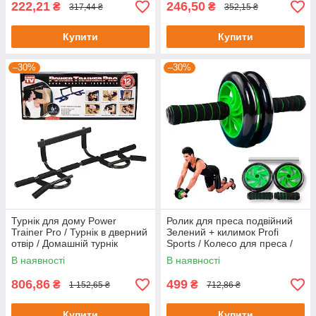
222,21
246,50
₴
₴
317,44 ₴
352,15 ₴
Купити
Купити
–30%
–30%
Турнік для дому Power
Ролик для преса подвійний
Trainer Pro / Турнік в дверний
Зелений + килимок Profi
отвір / Домашній турнік
Sports / Колесо для преса /
Тренажер для пресу
В наявності
В наявності
806,86
499
₴
₴
1 152,65 ₴
712,86 ₴
Купити
Купити