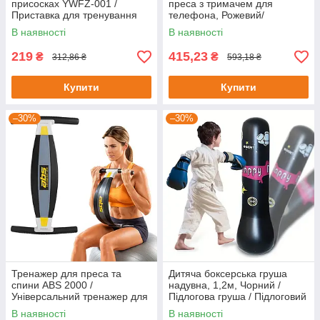
присосках YWFZ-001 /
преса з тримачем для
Приставка для тренування
телефона, Рожевий/
м'язів преса / Фіксатор ніг
Домашний тренажер для
В наявності
В наявності
для фітнесу
м'язів преса
219
415,23
₴
₴
312,86 ₴
593,18 ₴
Купити
Купити
–30%
–30%
Тренажер для преса та
Дитяча боксерська груша
спини ABS 2000 /
надувна, 1,2м, Чорний /
Універсальний тренажер для
Підлогова груша / Підлоговий
тіла / Тренажер-еспандер
бокс
В наявності
В наявності