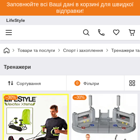
Заповнюйте всі Ваші дані в корзині для швидкої
відправки!
LifeStyle
Товари та послуги
Спорт і захоплення
Тренажери та
Тренажери
Сортування
0
Фільтри
–30%
–30%