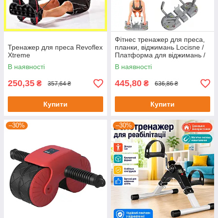
Фітнес тренажер для преса,
Тренажер для преса Revoflex
планки, віджимань Locisne /
Xtreme
Платформа для віджимань /
Дошка для віджимань
В наявності
В наявності
250,35
445,80
₴
₴
357,64 ₴
636,86 ₴
Купити
Купити
–30%
–30%