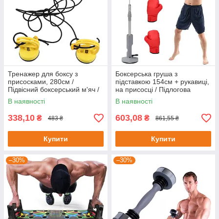
Тренажер для боксу з
Боксерська груша з
присосками, 280см /
підставкою 154см + рукавиці,
Підвісний боксерський м'яч /
на присосці / Підлогова
Швидкісний м'яч для боксу
груша для боксу / Швидкісна
В наявності
В наявності
груша
338,10
603,08
₴
₴
483 ₴
861,55 ₴
Купити
Купити
–30%
–30%