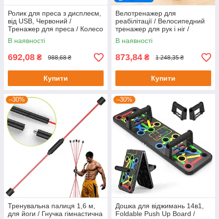
Ролик для преса з дисплеєм,
Велотренажер для
від USB, Червоний /
реабілітації / Велосипедний
Тренажер для преса / Колесо
тренажер для рук і ніг /
для преса / Тренажер для
Тренажер велосипед
В наявності
В наявності
живота
692,08
873,84
₴
₴
988,68 ₴
1 248,35 ₴
Купити
Купити
–30%
–30%
Тренувальна палиця 1,6 м,
Дошка для віджимань 14в1,
для йоги / Гнучка гімнастична
Foldable Push Up Board /