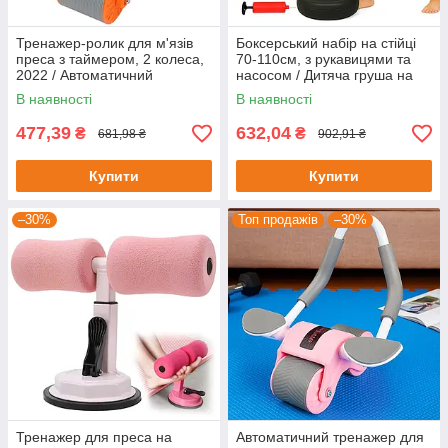
Тренажер-ролик для м'язів
Боксерський набір на стійці
преса з таймером, 2 колеса,
70-110см, з рукавицями та
2022 / Автоматичний
насосом / Дитяча груша на
тренажер колесо / Колесо
підставці / Підлоговий бокс
В наявності
В наявності
для преса
477,39
632,04
₴
₴
681,98 ₴
902,91 ₴
Купити
Купити
–30%
Топ продажів
–30%
Тренажер для преса на
Автоматичний тренажер для