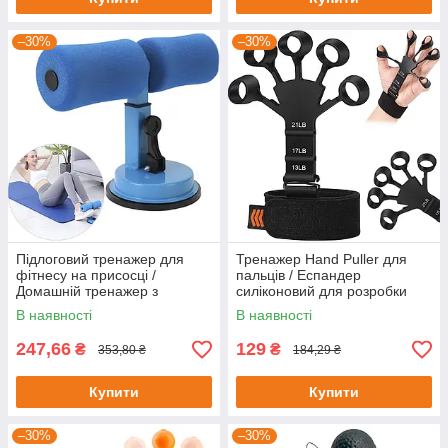
–30%
–30%
Підлоговий тренажер для
Тренажер Hand Puller для
фітнесу на присосці /
пальців / Еспандер
Домашній тренажер з
силіконовий для розробки
фіксацією ніг / Спортивне
пальців руки
В наявності
В наявності
обладнання
247,66
129
₴
₴
353,80 ₴
184,29 ₴
Купити
Купити
–30%
–30%