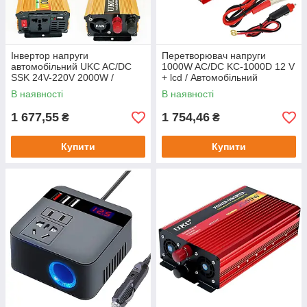
Інвертор напруги
Перетворювач напруги
автомобільний UKC AC/DC
1000W AC/DC KC-1000D 12 V
SSK 24V-220V 2000W /
+ lcd / Автомобільний
Підвищувальний
інвертор
В наявності
В наявності
перетворювач
1 677,55
1 754,46
₴
₴
Купити
Купити