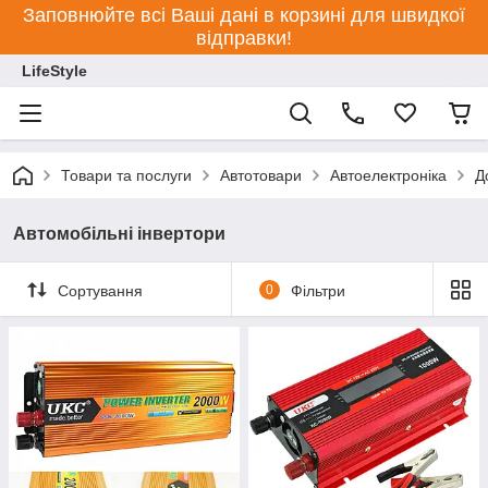
Заповнюйте всі Ваші дані в корзині для швидкої
відправки!
LifeStyle
Товари та послуги
Автотовари
Автоелектроніка
Д
Автомобільні інвертори
Сортування
0
Фільтри