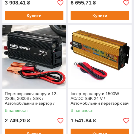
3 908,41
6 655,71
₴
₴
Купити
Купити
Перетворювач напруги 12-
Інвертор напруги 1500W
220В, 3000Вт, SSK /
AC/DC SSK 24 V /
Автомобільний інвертор /
Автомобільний перетворювач
Автоінвертор
В наявності
В наявності
2 749,20
1 541,84
₴
₴
Купити
Купити