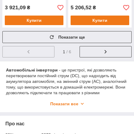
3 921,09
5 206,52
₴
₴
Купити
Купити
Показати ще
1
/ 6
Автомобільні інвертори
- це пристрої, які дозволяють
перетворювати постійний струм (DC), що надходить від
акумулятора автомобіля, на змінний струм (AC), аналогічний
тому, що використовується в домашній електромережі. Вони
дозволяють підключати та працювати з різними
електричними пристроями та приладами в автомобілі. Ось
Показати все
деякі з їх переваг:
Підключення електроприладів
: Автомобільні
інвертори дозволяють підключати та використовувати
Про нас
електричні прилади, які зазвичай використовуються в
домашніх умовах, в автомобілі. Це можуть бути