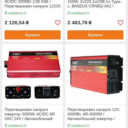
AC/DC 2000Вт 12В SSK /
150W, 2x220,1xUSB,1x-Type-
Перетворювач напруги 12220
c, BASEUS CRNBQ-A01 /
/ Автомобільний інвертор
Перетворювач напруги
В наявності
В наявності
2 126,54
2 483,76
₴
₴
Купити
Купити
Перетворювач напруги
Перетворювач напруги 12V,
інвертор 3000W, AC/DC AR
4000Вт, AR-4000М /
UKC 24V / Автомобільний
Автомобільний інвертор /
перетворювач
Інвертор чистий синус
В наявності
В наявності