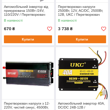
Автомобільний інвертор від
Перетворювач напруги
прикурювача 150Вт /24V,
2500Вт, 12V, AC/DC, 2500Вт,
110/220V / Перетворювач
12В, UKC / Перетворювач
напруги для авто
напруги / Автоінвертор
В наявності
В наявності
670
3 738
₴
₴
Купити
Купити
Перетворювач напруги з 12-
Автомобільний інвертор 40A,
220V, чистий синус, 4500Вт,
DC/DC 24В-12В /