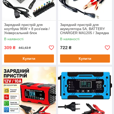
Зарядний пристрій для
Зарядний пристрій для
ноутбука 96W + 8 роз'ємів /
акумулятора 5A, BATTERY
Універсальний блок
CHARGER MA1205 / Зарядка
живлення / Адаптер
для акумулятора авто
В наявності
В наявності
живлення для ноутбука
309
722
₴
₴
441,43 ₴
Купити
Купити