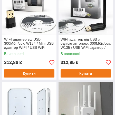
WIFI адаптер від USB,
WIFI адаптер від USB з
300Мбіт/сек, W134 / Міні USB
однією антеною, 300Мбіт/сек,
адаптер WIFI / USB WiFi
W135 / USB WiFi адаптер /
адаптер / Вай фай адаптер у
Вай фай адаптер у
В наявності
В наявності
комп'ютер
комп'ютер / Міні WIFI
адаптер
312,86
312,85
₴
₴
Купити
Купити