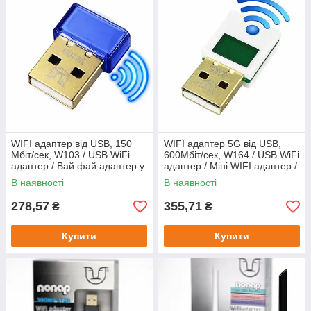
WIFI адаптер від USB, 150
WIFI адаптер 5G від USB,
Мбіт/сек, W103 / USB WiFi
600Мбіт/сек, W164 / USB WiFi
адаптер / Вай фай адаптер у
адаптер / Міні WIFI адаптер /
комп'ютер / Міні WIFI
Вай фай адаптер у
В наявності
В наявності
адаптер
комп'ютер
278,57
355,71
₴
₴
Купити
Купити