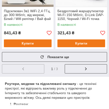
Підсилювач 3в1 WiFi 2,4 ГГц,
Бездротовий маршрутизатор
до 300 Мбіт/с, від мережі,
Wi-Fi 150 Мбіт/с, D-Link DAP-
Білий / Wifi репітер / Вай фай
1150, Чорний / Wi-Fi точка
ретранслятор для дому /
доступу / Вайфай роутер
В наявності
В наявності
Маршрутизатор
841,43
321,43
₴
₴
Купити
Купити
Показати ще
1
/ 3
Роутери, модеми та підсилювачі сигналу
- це технічні
пристрої, які відіграють важливу роль у підключенні до
Інтернету та забезпеченні стабільного та швидкого
мережного зв'язку. Ось деякі переваги цих пристроїв:
Роутери
: