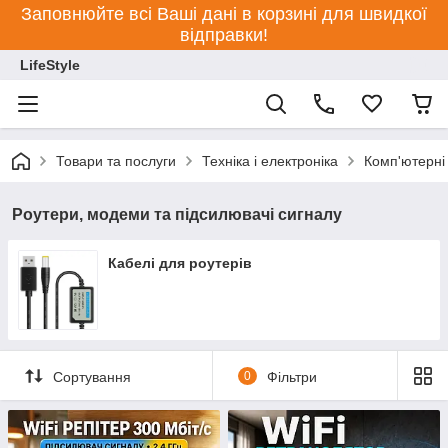
Заповнюйте всі Ваші дані в корзині для швидкої
відправки!
LifeStyle
Товари та послуги
Техніка і електроніка
Комп'ютерні
Роутери, модеми та підсилювачі сигналу
Кабелі для роутерів
Сортування
0
Фільтри