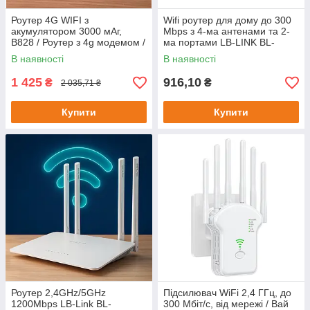
Роутер 4G WIFI з
Wifi роутер для дому до 300
акумулятором 3000 мАг,
Mbps з 4-ма антенами та 2-
B828 / Роутер з 4g модемом /
ма портами LB-LINK BL-
Вай фай роутер
WR450H AV / Маршрутизатор
В наявності
В наявності
1 425
916,10
₴
₴
2 035,71 ₴
Купити
Купити
Роутер 2,4GHz/5GHz
Підсилювач WiFi 2,4 ГГц, до
1200Mbps LB-Link BL-
300 Мбіт/с, від мережі / Вай