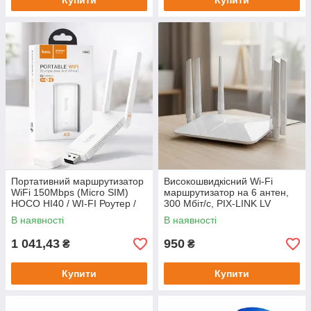
Купити
Купити
Портативний маршрутизатор
Високошвидкісний Wi-Fi
WiFi 150Mbps (Micro SIM)
маршрутизатор на 6 антен,
HOCO HI40 / WI-FI Роутер /
300 Мбіт/с, PIX-LINK LV
Вай фай роутер / USB Модем
WR50Q / Роутер WiFi /
В наявності
В наявності
Маршрутизатор / Роутер для
дому
1 041,43
950
₴
₴
Купити
Купити