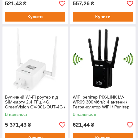
521,43
557,26
₴
₴
Купити
Купити
Вуличний Wi-Fi роутер під
WiFi репітер PIX-LINK LV-
SIM-карту 2.4 ГГц, 4G,
WR09 300Мбіт/с 4 антени /
GreenVision GV-001-OUT-4G /
Ретранслятор WiFi / Репітер
Зовнішній маршрутизатор
WiFi / Підсилювач вайфаю
В наявності
В наявності
для відеоспостереження
5 371,43
621,44
₴
₴