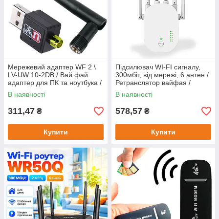
Мережевий адаптер WF 2 \
Підсилювач WI-FI сигналу,
LV-UW 10-2DB / Вай фай
300мбіт, від мережі, 6 антен /
адаптер для ПК та ноутбука /
Ретранслятор вайфая /
Wifi антенна
Підсилювач вай фай /
В наявності
В наявності
Ретранслятор
311,47
578,57
₴
₴
Купити
Купити