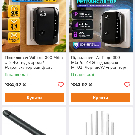
Підсилювач WiFi до 300 Мбіт/
Підсилювач Wi-Fi до 300
с, 2,4G, від мережі /
Мбіт/с, 2,4G, від мережі,
Ретранслятор вай фай /
МТ02, Чорний/WiFi репітер/
Підсилювач вай фай / WiFi
Ретранслятор вафая/
В наявності
В наявності
репітер
підсилювач
384,02
384,02
₴
₴
Купити
Купити