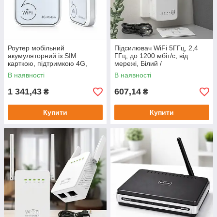
Роутер мобільний
Підсилювач WiFi 5ГГц, 2,4
акумуляторний із SIM
ГГц, до 1200 мбіт/с, від
карткою, підтримкою 4G,
мережі, Білий /
LTE, до 300 мбіт, Білий /
Маршрутизатор / Вай фай
В наявності
В наявності
Модем 4G / WiFi модем
ретранслятор для дому / Wifi
портативний
репітер
1 341,43
607,14
₴
₴
Купити
Купити