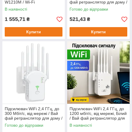
W1210M / Wi-Fi
фай ретранслятор для дому /
маршрутизатор /
Wifi репітер / Маршрутизатор
В наявності
Готово до відправки
Двохдіапазонний Wi-Fi /
Бездротовий роутер для
1 555,71
521,43
₴
₴
дому
Купити
Купити
Підсилювач WiFi 2,4 ГГц, до
Підсилювач WiFi 2,4 ГГц, до
300 Мбіт/с, від мережі / Вай
1200 мбіт/с, від мережі, Білий
фай ретранслятор для дому /
/ Вай фай ретранслятор для
Wifi репітер / Маршрутизатор
дому / Wifi репітер /
Готово до відправки
В наявності
Маршрутизатор