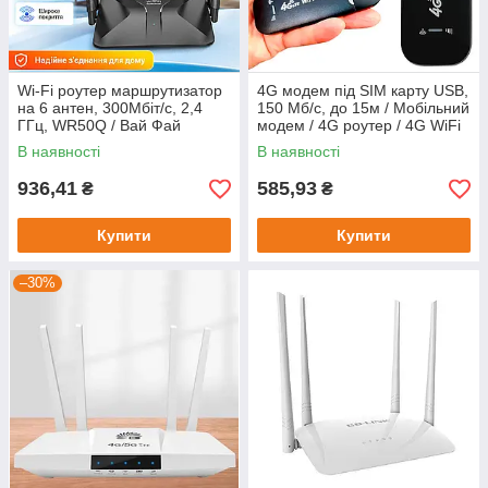
Wi-Fi роутер маршрутизатор
4G модем під SIM карту USB,
на 6 антен, 300Мбіт/с, 2,4
150 Мб/с, до 15м / Мобільний
ГГц, WR50Q / Вай Фай
модем / 4G роутер / 4G WiFi
маршрутизатор / Роутер для
modem
В наявності
В наявності
дому
936,41
585,93
₴
₴
Купити
Купити
–30%