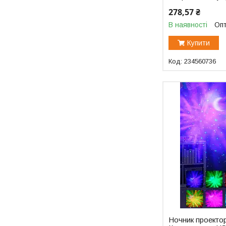
278,57 ₴
В наявності
Опт
Купити
234560736
Ночник проекто