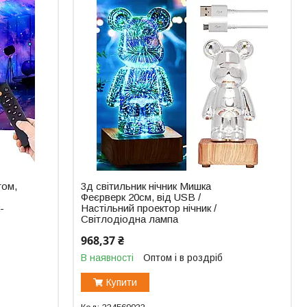
том,
3д світильник нічник Мишка
Феєрверк 20см, від USB /
-
Настільний проектор нічник /
Світлодіодна лампа
968,37 ₴
В наявності
Оптом і в роздріб
Купити