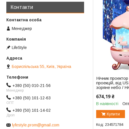
Контакти
Менеджер
LifeStyle
Бориспільська 55, Київ, Україна
Нічник проектор
проекцій, від US
+380 (50) 010-21-56
зоряне небо / Н
Менеджер
674,19 ₴
+380 (50) 101-12-63
ОПТ
В наявності
Опт
+380 (50) 101-14-02
Купити
Дроп
234571784
lyfestyle.prom@gmail.com