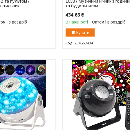
B та пультом /
1038 / Музичний нічник з годин
світильник
та будильником
434,63 ₴
ом і в роздріб
В наявності
Оптом і в роздріб
Купити
234563434