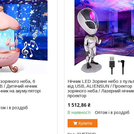
 зоряного неба, 6
Нічник LED Зоряне небо з пуль
B / Дитячий нічник
від USB, ALIENSUN / Проектор
ічник на акумуляторі
зоряного неба / Лазерний нічник
проектор
1 512,86 ₴
ом і в роздріб
В наявності
Оптом і в роздріб
Купити