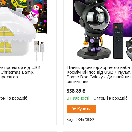
ик проектор від USB
Нічник проектор зоряного неба
, Christmas Lamp,
Космічний пес від USB + пульт,
 проектор
Spase Dog Galaxy / Дитячий ніч
світильник
838,89 ₴
ом і в роздріб
В наявності
Оптом і в роздріб
Купити
234573982