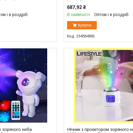
687,92 ₴
ом і в роздріб
В наявності
Оптом і в роздріб
Купити
234564991
р зоряного неба
Нічник з проектором зоряного 