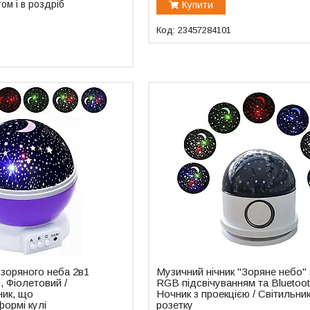
ом і в роздріб
Купити
23457284101
 зоряного неба 2в1
Музичний нічник "Зоряне небо" 
, Фіолетовий /
RGB підсвічуванням та Bluetoot
ник, що
Ночник з проекцією / Світильник
формі кулі
розетку