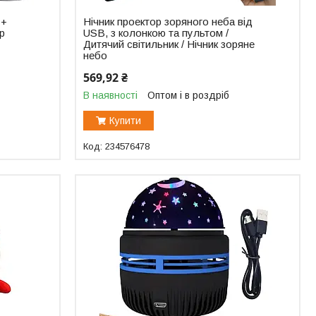
 +
Нічник проектор зоряного неба від
р
USB, з колонкою та пультом /
Дитячий світильник / Нічник зоряне
небо
569,92 ₴
В наявності
Оптом і в роздріб
Купити
234576478