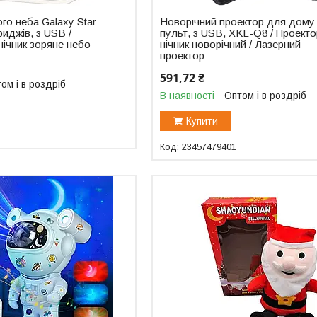
го неба Galaxy Star
Новорічний проектор для дому
риджів, з USB /
пульт, з USB, XKL-Q8 / Проекто
ічник зоряне небо
нічник новорічний / Лазерний
проектор
591,72 ₴
ом і в роздріб
В наявності
Оптом і в роздріб
Купити
23457479401