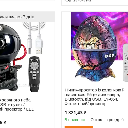
234573942
Залишилось 7 днів
Нічник-проєктор із колонкою й
підсвіткою Яйце динозавра,
Bluetooth, від USB, LY-664,
р зоряного неба
Фіолетовий/проєктор
SB + пульт /
й проектор / LED
1 321,43 ₴
В наявності
Оптом і в роздріб
6 ₴