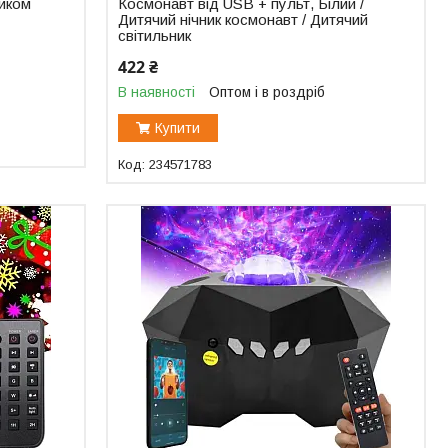
ником
Космонавт від USB + пульт, Білий /
Дитячий нічник космонавт / Дитячий
світильник
422 ₴
В наявності
Оптом і в роздріб
Купити
234571783