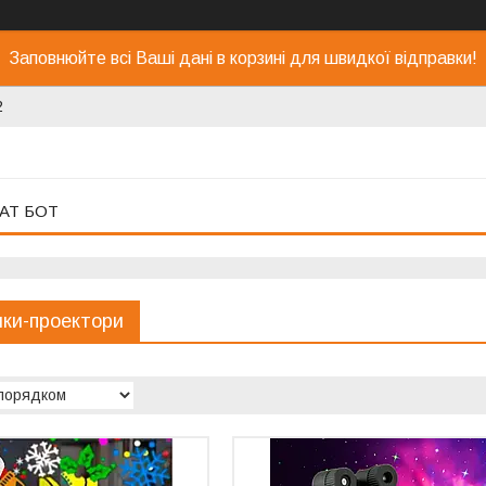
Заповнюйте всі Ваші дані в корзині для швидкої відправки!
2
АТ БОТ
ики-проектори