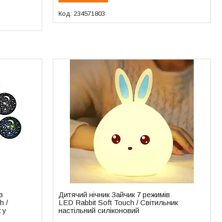
234571803
з
Дитячий нічник Зайчик 7 режимів
h /
LED Rabbit Soft Touch / Світильник
 у
настільний силіконовий