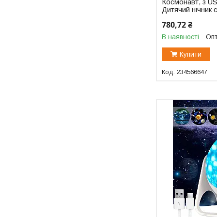
Космонавт, з US
Дитячий нічник 
780,72 ₴
В наявності
Опт
Купити
234566647