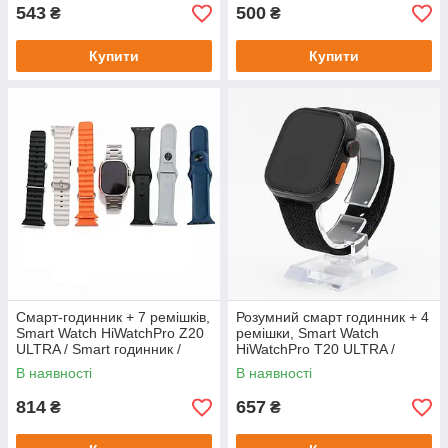
543
500
₴
₴
Купити
Купити
Смарт-годинник + 7 ремішків,
Розумний смарт годинник + 4
Smart Watch HiWatchPro Z20
ремішки, Smart Watch
ULTRA / Smart годинник /
HiWatchPro T20 ULTRA /
Розумний смарт годинник
Smart годинник / Смарт-
В наявності
В наявності
годинник
814
657
₴
₴