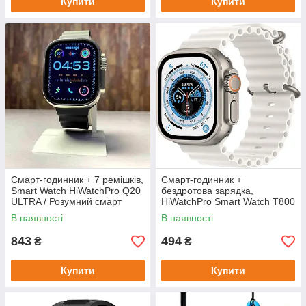
Купити
Купити
Смарт-годинник + 7 ремішків,
Смарт-годинник +
Smart Watch HiWatchPro Q20
бездротова зарядка,
ULTRA / Розумний смарт
HiWatchPro Smart Watch T800
годинник / Smart годинник
ultra / Smart годинник /
В наявності
В наявності
Розумний смарт годинник
843
494
₴
₴
Купити
Купити