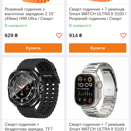
Розумний годинник з
Смарт-годинник + 7 ремінців
магнітною зарядкою 2.15"
Smart WATCH ULTRA 9 S100 /
(49мм) H98 Ultra / Смарт-
Розумний годинник / Смарт
годинник з функцією дзвінка /
годинник / Smart годинник
В наявності
В наявності
Наручний годинник
629
914
₴
₴
Купити
Купити
Смарт-годинник +
Смарт-годинник + 7 ремішків
бездротова зарядка, TF7
Smart WATCH ULTRA 9 S100 /