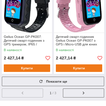
Gelius Ocean GP-PK007:
Дитячий смарт-годинник
Дитячий смарт-годинник з
Gelius Ocean GP-PK007 з
GPS трекером, IP65 /
GPS і Micro-USB для юних
Розумний годинник для дітей
дослідників / Дитячий
В наявності
В наявності
/ Смарт годинник дитячий
годинник / Розумний
годинник для
2 427,14
2 427,14
₴
₴
Купити
Купити
Показати ще
1
/ 3