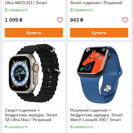
Ultra AMOLED / Smart
Smart годинник / Розумний
годинник / Розумний
годинник
В наявності
В наявності
годинник / Смарт годинник
1 009
943
₴
₴
Купити
Купити
Смарт-годинник +
Розумний годинник +
бездротова зарядка, Smart
бездротова зарядка, Smart
S8 Ultra Max / Розумний
Watch Laxasfit X90 / Smart
смарт годинник / Smart
годинник / Смарт-годинник
В наявності
В наявності
годинник