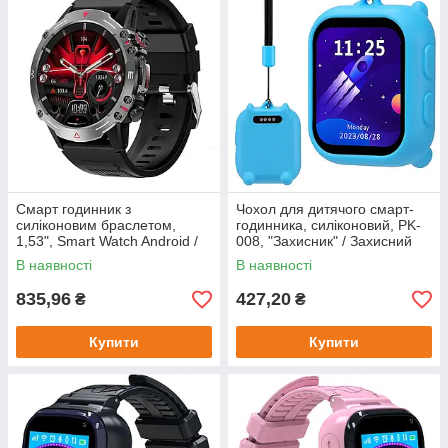
Смарт годинник з
Чохол для дитячого смарт-
силіконовим браслетом,
годинника, силіконовий, PK-
1,53", Smart Watch Android /
008, "Захисник" / Захисний
Розумний годинник / Smart
чохол для дитячого смарт-
В наявності
В наявності
годинник
годинника
835,96
427,20
₴
₴
Купити
Купити