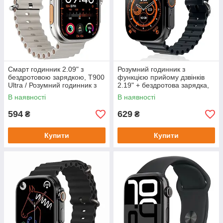
Смарт годинник 2.09" з
Розумний годинник з
бездротовою зарядкою, T900
функцією прийому дзвінків
Ultra / Розумний годинник з
2.19" + бездротова зарядка,
функцією дзвінка / Наручний
T900 Ultra 2 / Смарт-
В наявності
В наявності
годинник смарт
годинник / Наручний
годинник
594
629
₴
₴
Купити
Купити