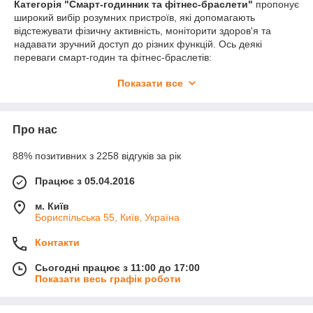
Категорія "Смарт-годинник та фітнес-браслети"
пропонує
широкий вибір розумних пристроїв, які допомагають
відстежувати фізичну активність, моніторити здоров'я та
надавати зручний доступ до різних функцій. Ось деякі
переваги смарт-годин та фітнес-браслетів:
Моніторинг активності
: Смарт-годинник та фітнес-
Показати все
браслети дозволяють відстежувати кількість пройдених
кроків, вимірювати відстань, контролювати пульс,
витрачені калорії та інші показники фізичної активності.
Про нас
Це допомагає вести здоровий спосіб життя та досягати
своїх фітнес-цілей.
88% позитивних з 2258 відгуків за рік
Сон та відпочинок
: Деякі смарт-години та фітнес-
браслети пропонують функції відстеження сну,
Працює з 05.04.2016
аналізуючи якість та тривалість сну. Вони можуть
надавати дані про цикли сну та давати рекомендації
м. Київ
щодо покращення якості сну, що допомагає
Бориспільська 55, Київ, Україна
підтримувати здоровий режим відпочинку.
Контакти
Сповіщення та керування
: Смарт-годинник та
фітнес-браслети дозволяють отримувати повідомлення
Сьогодні працює з 11:00 до 17:00
про вхідні дзвінки, повідомлення, електронні листи та
Показати весь графік роботи
інші події прямо на вашому зап'ясті. Вони також
дозволяють керувати музикою, фотокамерою та
іншими функціями вашого смартфона без потреби