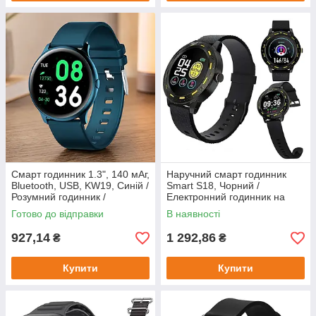
Смарт годинник 1.3", 140 мАг,
Наручний смарт годинник
Bluetooth, USB, KW19, Синій /
Smart S18, Чорний /
Розумний годинник /
Електронний годинник на
Наручний фітнес годинник /
руку / Смарт годинник
Готово до відправки
В наявності
Жіночий годинник
водонепроникний
927,14
1 292,86
₴
₴
Купити
Купити