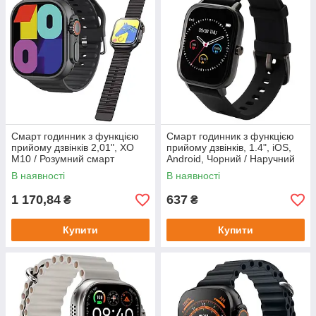
Смарт годинник з функцією
Смарт годинник з функцією
прийому дзвінків 2,01", XO
прийому дзвінків, 1.4", iOS,
M10 / Розумний смарт
Android, Чорний / Наручний
годинник на руку / Наручний
годинник з будильником /
В наявності
В наявності
годинник з будильником
Смарт годинник на руку
1 170,84
637
₴
₴
Купити
Купити