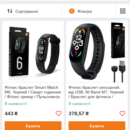
Сортування
0
Фільтри
Фітнес браслет Smart Watch
Фітнес-браслет сенсорний,
M6, Чорний / Смарт годинник
від USB, Mi Band M7, Чорний
/ Фітнес трекер / Пульсометр
/ Браслет для фітнеса /
/ Фітнес годинник / Тонометр
Фітнес-трекер / Смарт-
В наявності
В наявності
годинник
443
378,57
₴
₴
Купити
Купити