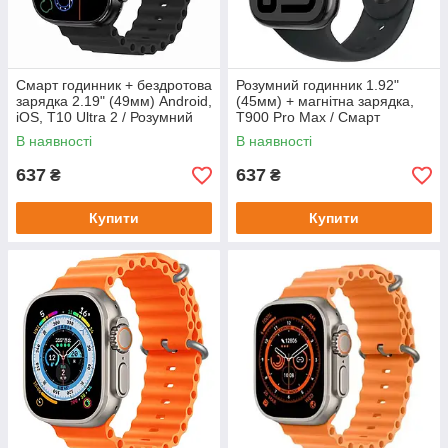
Смарт годинник + бездротова
Розумний годинник 1.92"
зарядка 2.19" (49мм) Android,
(45мм) + магнітна зарядка,
iOS, T10 Ultra 2 / Розумний
T900 Pro Max / Смарт
смарт-годинник / Наручний
годинник на руку / Наручний
В наявності
В наявності
годинник
годинник смарт
637
637
₴
₴
Купити
Купити